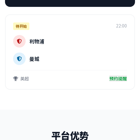
22:00
待开始
利物浦
曼城
英超
预约提醒
平台优势