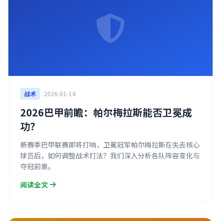
战术
2026-01-14
2026巴甲前瞻：帕尔梅拉斯能否卫冕成
功？
新赛季巴甲联赛即将打响，卫冕冠军帕尔梅拉斯在失去核心
球员后，如何调整战术打法？我们深入分析各队阵容变化与
夺冠前景。
阅读全文