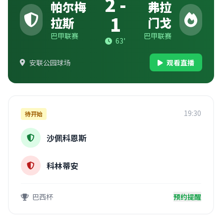
2 -
帕尔梅
弗拉
1
拉斯
门戈
巴甲联赛
巴甲联赛
63'
安联公园球场
观看直播
19:30
待开始
沙佩科恩斯
科林蒂安
巴西杯
预约提醒