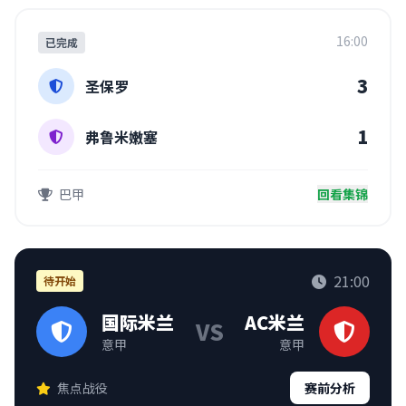
16:00
已完成
3
圣保罗
1
弗鲁米嫩塞
巴甲
回看集锦
21:00
待开始
国际米兰
AC米兰
VS
意甲
意甲
焦点战役
赛前分析