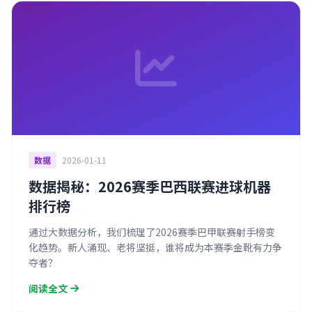
数据
2026-01-11
数据揭秘：2026赛季巴西联赛进球机器
排行榜
通过大数据分析，我们梳理了2026赛季巴甲联赛射手榜变
化趋势。新人涌现、老将坚挺，谁将成为本赛季金靴有力争
夺者？
阅读全文